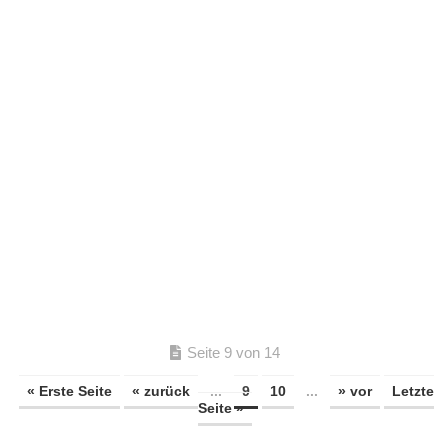
Seite 9 von 14
« Erste Seite
« zurück
...
9
10
...
» vor
Letzte
Seite »