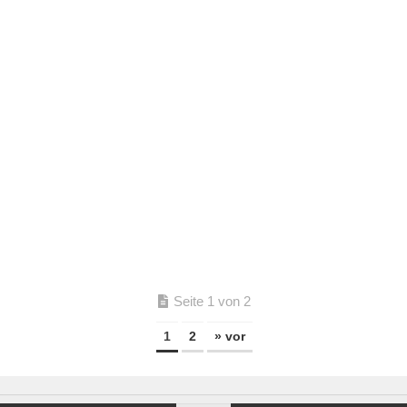
Seite 1 von 2
1
2
» vor