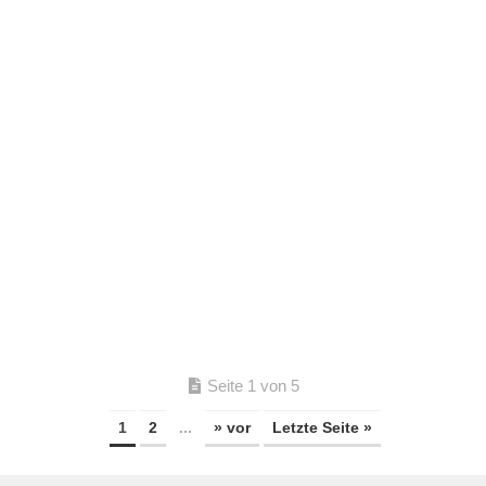
Seite 1 von 5
1
2
...
» vor
Letzte Seite »