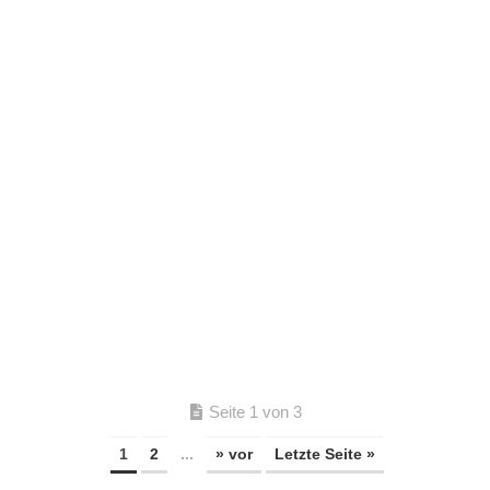
Seite 1 von 3
1
2
...
» vor
Letzte Seite »