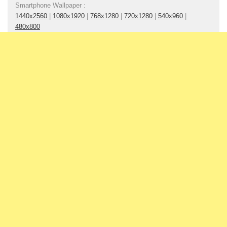
Smartphone Wallpaper :
1440x2560
|
1080x1920
|
768x1280
|
720x1280
|
540x960
|
480x800