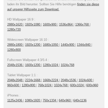
laden ihr Bild herunter. Sollten Sie Hilfe benötigen
finden sie diese
auf unserer Hilfsseite zum Download.
HD Wallpaper 16:9 :
2880x1620
|
1920x1080
|
1600x900
|
1536x864
|
1366x768
|
1280x720
Widescreen Wallpaper 16:10 :
2880x1800
|
1920x1200
|
1680x1050
|
1440x900
|
1344x840
|
1280x800
Fullscreen Wallpaper 4:3/5:4 :
2048x1536
|
1600x1200
|
1280x1024
|
1024x768
Tablet Wallpaper 1:1 :
2048x2048
|
2224x1668
|
1668x2224
|
2048x1536
|
1024x600
|
960x600
|
1280x800
|
768x1024
|
1024x768
|
600x1024
|
600x960
iPhones :
1125x2436
|
1080x1920
|
750x1334
|
640x960
|
640x1136