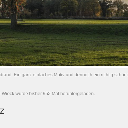
drand. Ein ganz einfaches Motiv und dennoch ein richtig schön
 Wieck wurde bisher 953 Mal heruntergeladen.
nz