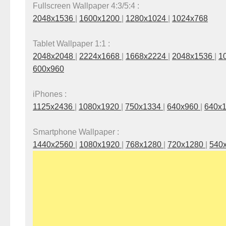
Fullscreen Wallpaper 4:3/5:4 :
2048x1536
|
1600x1200
|
1280x1024
|
1024x768
Tablet Wallpaper 1:1 :
2048x2048
|
2224x1668
|
1668x2224
|
2048x1536
|
1
600x960
iPhones :
1125x2436
|
1080x1920
|
750x1334
|
640x960
|
640x
Smartphone Wallpaper :
1440x2560
|
1080x1920
|
768x1280
|
720x1280
|
540