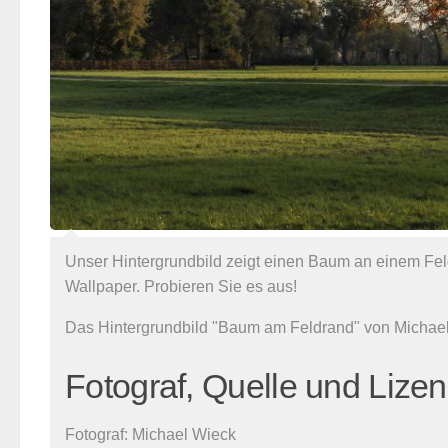
Unser Hintergrundbild zeigt einen Baum an einem Fel
Wallpaper. Probieren Sie es aus!
Das Hintergrundbild "Baum am Feldrand" von Michael
Fotograf, Quelle und Lize
Fotograf:
Michael Wieck