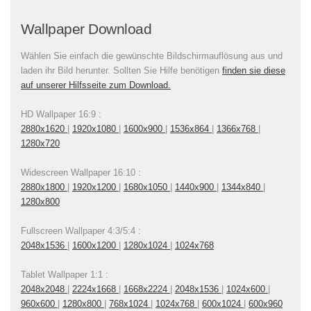
Wallpaper Download
Wählen Sie einfach die gewünschte Bildschirmauflösung aus und
laden ihr Bild herunter. Sollten Sie Hilfe benötigen
finden sie diese
auf unserer Hilfsseite zum Download.
HD Wallpaper 16:9 :
2880x1620
|
1920x1080
|
1600x900
|
1536x864
|
1366x768
|
1280x720
Widescreen Wallpaper 16:10 :
2880x1800
|
1920x1200
|
1680x1050
|
1440x900
|
1344x840
|
1280x800
Fullscreen Wallpaper 4:3/5:4 :
2048x1536
|
1600x1200
|
1280x1024
|
1024x768
Tablet Wallpaper 1:1 :
2048x2048
|
2224x1668
|
1668x2224
|
2048x1536
|
1024x600
|
960x600
|
1280x800
|
768x1024
|
1024x768
|
600x1024
|
600x960