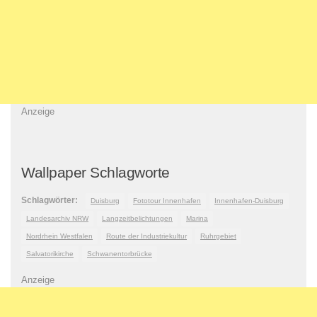
Anzeige
Wallpaper Schlagworte
Schlagwörter:
Duisburg
Fototour Innenhafen
Innenhafen-Duisburg
Landesarchiv NRW
Langzeitbelichtungen
Marina
Nordrhein Westfalen
Route der Industriekultur
Ruhrgebiet
Salvatorikirche
Schwanentorbrücke
Anzeige