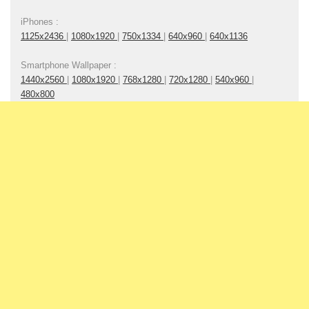
iPhones :
1125x2436
|
1080x1920
|
750x1334
|
640x960
|
640x1136
Smartphone Wallpaper :
1440x2560
|
1080x1920
|
768x1280
|
720x1280
|
540x960
|
480x800