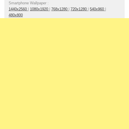
Smartphone Wallpaper :
1440x2560
|
1080x1920
|
768x1280
|
720x1280
|
540x960
|
480x800