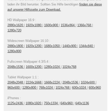
laden ihr Bild herunter. Sollten Sie Hilfe benötigen
finden sie diese
auf unserer Hilfsseite zum Download.
HD Wallpaper 16:9 :
2880x1620
|
1920x1080
|
1600x900
|
1536x864
|
1366x768
|
1280x720
Widescreen Wallpaper 16:10 :
2880x1800
|
1920x1200
|
1680x1050
|
1440x900
|
1344x840
|
1280x800
Fullscreen Wallpaper 4:3/5:4 :
2048x1536
|
1600x1200
|
1280x1024
|
1024x768
Tablet Wallpaper 1:1 :
2048x2048
|
2224x1668
|
1668x2224
|
2048x1536
|
1024x600
|
960x600
|
1280x800
|
768x1024
|
1024x768
|
600x1024
|
600x960
iPhones :
1125x2436
|
1080x1920
|
750x1334
|
640x960
|
640x1136