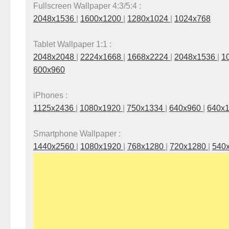
Fullscreen Wallpaper 4:3/5:4 :
2048x1536
|
1600x1200
|
1280x1024
|
1024x768
Tablet Wallpaper 1:1 :
2048x2048
|
2224x1668
|
1668x2224
|
2048x1536
|
1
600x960
iPhones :
1125x2436
|
1080x1920
|
750x1334
|
640x960
|
640x
Smartphone Wallpaper :
1440x2560
|
1080x1920
|
768x1280
|
720x1280
|
540