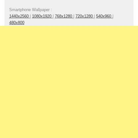
Smartphone Wallpaper :
1440x2560
|
1080x1920
|
768x1280
|
720x1280
|
540x960
|
480x800