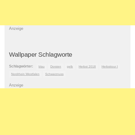
Anzeige
Wallpaper Schlagworte
Schlagwörter:
blau
Dorsten
gelb
Herbst 2018
Herbsttour I
Nordrhein Westfalen
Schwarznuss
Anzeige