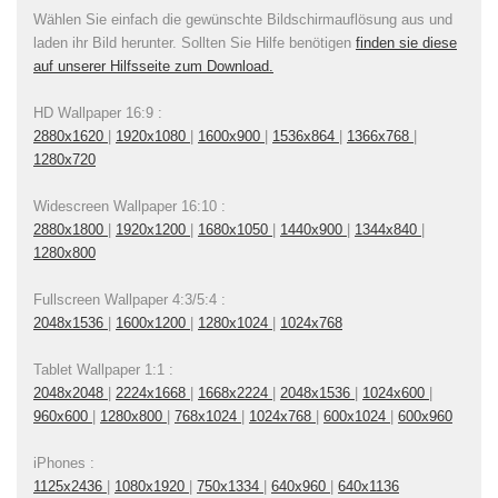
Wählen Sie einfach die gewünschte Bildschirmauflösung aus und
laden ihr Bild herunter. Sollten Sie Hilfe benötigen
finden sie diese
auf unserer Hilfsseite zum Download.
HD Wallpaper 16:9 :
2880x1620
|
1920x1080
|
1600x900
|
1536x864
|
1366x768
|
1280x720
Widescreen Wallpaper 16:10 :
2880x1800
|
1920x1200
|
1680x1050
|
1440x900
|
1344x840
|
1280x800
Fullscreen Wallpaper 4:3/5:4 :
2048x1536
|
1600x1200
|
1280x1024
|
1024x768
Tablet Wallpaper 1:1 :
2048x2048
|
2224x1668
|
1668x2224
|
2048x1536
|
1024x600
|
960x600
|
1280x800
|
768x1024
|
1024x768
|
600x1024
|
600x960
iPhones :
1125x2436
|
1080x1920
|
750x1334
|
640x960
|
640x1136