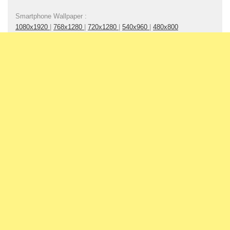
Smartphone Wallpaper :
1080x1920
|
768x1280
|
720x1280
|
540x960
|
480x800