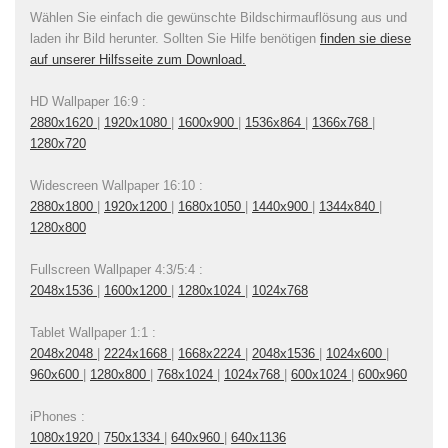
Wählen Sie einfach die gewünschte Bildschirmauflösung aus und
laden ihr Bild herunter. Sollten Sie Hilfe benötigen
finden sie diese
auf unserer Hilfsseite zum Download.
HD Wallpaper 16:9 :
2880x1620
|
1920x1080
|
1600x900
|
1536x864
|
1366x768
|
1280x720
Widescreen Wallpaper 16:10 :
2880x1800
|
1920x1200
|
1680x1050
|
1440x900
|
1344x840
|
1280x800
Fullscreen Wallpaper 4:3/5:4 :
2048x1536
|
1600x1200
|
1280x1024
|
1024x768
Tablet Wallpaper 1:1 :
2048x2048
|
2224x1668
|
1668x2224
|
2048x1536
|
1024x600
|
960x600
|
1280x800
|
768x1024
|
1024x768
|
600x1024
|
600x960
iPhones :
1080x1920
|
750x1334
|
640x960
|
640x1136