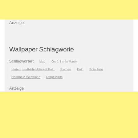
Anzeige
Wallpaper Schlagworte
Schlagwörter:
blau
Groß Sankt Martin
Hintergrundbilder Altstadt Köln
Kirchen
Köln
Köln Tour
Nordrhein Westfalen
Stapelhaus
Anzeige