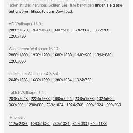
laden ihr Bild herunter. Sollten Sie Hilfe benötigen
finden sie diese
auf unserer Hilfsseite zum Download.
HD Wallpaper 16:9 :
2880x1620
|
1920x1080
|
1600x900
|
1536x864
|
1366x768
|
1280x720
Widescreen Wallpaper 16:10 :
2880x1800
|
1920x1200
|
1680x1050
|
1440x900
|
1344x840
|
1280x800
Fullscreen Wallpaper 4:3/5:4 :
2048x1536
|
1600x1200
|
1280x1024
|
1024x768
Tablet Wallpaper 1:1 :
2048x2048
|
2224x1668
|
1668x2224
|
2048x1536
|
1024x600
|
960x600
|
1280x800
|
768x1024
|
1024x768
|
600x1024
|
600x960
iPhones :
1125x2436
|
1080x1920
|
750x1334
|
640x960
|
640x1136