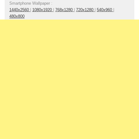
Smartphone Wallpaper :
1440x2560
|
1080x1920
|
768x1280
|
720x1280
|
540x960
|
480x800