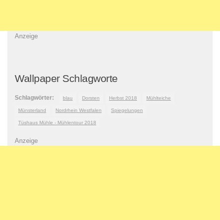
Anzeige
Wallpaper Schlagworte
Schlagwörter:
blau
Dorsten
Herbst 2018
Mühlteiche
Münsterland
Nordrhein Westfalen
Spiegelungen
Tüshaus Mühle - Mühlentour 2018
Anzeige