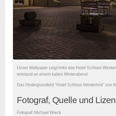
Unser Wallpaper zeigt links das Hotel Schloss Weste
entstand an einem kalten Winterabend.
Das Hintergrundbild "Hotel Schloss Westerholt" von 
Fotograf, Quelle und Lize
Fotograf:
Michael Wieck