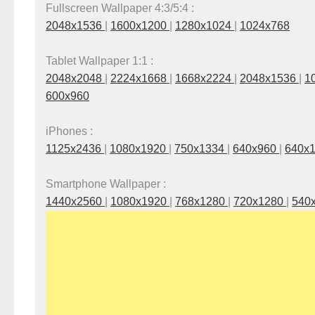
Fullscreen Wallpaper 4:3/5:4 :
2048x1536
|
1600x1200
|
1280x1024
|
1024x768
Tablet Wallpaper 1:1 :
2048x2048
|
2224x1668
|
1668x2224
|
2048x1536
|
1
600x960
iPhones :
1125x2436
|
1080x1920
|
750x1334
|
640x960
|
640x
Smartphone Wallpaper :
1440x2560
|
1080x1920
|
768x1280
|
720x1280
|
540