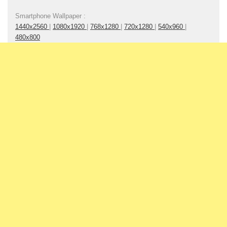
Smartphone Wallpaper :
1440x2560
|
1080x1920
|
768x1280
|
720x1280
|
540x960
|
480x800