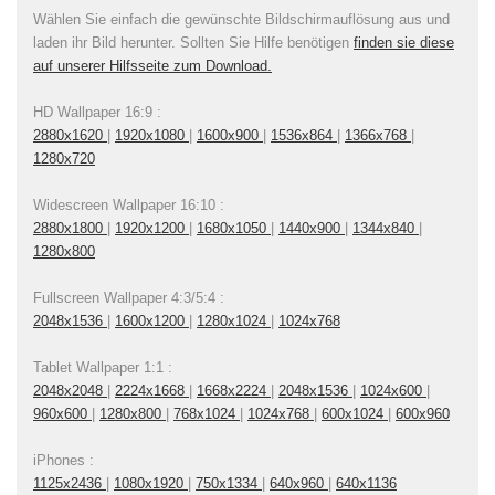
Wählen Sie einfach die gewünschte Bildschirmauflösung aus und
laden ihr Bild herunter. Sollten Sie Hilfe benötigen
finden sie diese
auf unserer Hilfsseite zum Download.
HD Wallpaper 16:9 :
2880x1620
|
1920x1080
|
1600x900
|
1536x864
|
1366x768
|
1280x720
Widescreen Wallpaper 16:10 :
2880x1800
|
1920x1200
|
1680x1050
|
1440x900
|
1344x840
|
1280x800
Fullscreen Wallpaper 4:3/5:4 :
2048x1536
|
1600x1200
|
1280x1024
|
1024x768
Tablet Wallpaper 1:1 :
2048x2048
|
2224x1668
|
1668x2224
|
2048x1536
|
1024x600
|
960x600
|
1280x800
|
768x1024
|
1024x768
|
600x1024
|
600x960
iPhones :
1125x2436
|
1080x1920
|
750x1334
|
640x960
|
640x1136