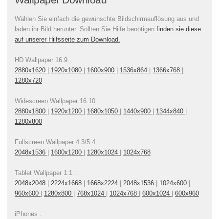
Wählen Sie einfach die gewünschte Bildschirmauflösung aus und
laden ihr Bild herunter. Sollten Sie Hilfe benötigen
finden sie diese
auf unserer Hilfsseite zum Download.
HD Wallpaper 16:9 :
2880x1620
|
1920x1080
|
1600x900
|
1536x864
|
1366x768
|
1280x720
Widescreen Wallpaper 16:10 :
2880x1800
|
1920x1200
|
1680x1050
|
1440x900
|
1344x840
|
1280x800
Fullscreen Wallpaper 4:3/5:4 :
2048x1536
|
1600x1200
|
1280x1024
|
1024x768
Tablet Wallpaper 1:1 :
2048x2048
|
2224x1668
|
1668x2224
|
2048x1536
|
1024x600
|
960x600
|
1280x800
|
768x1024
|
1024x768
|
600x1024
|
600x960
iPhones :