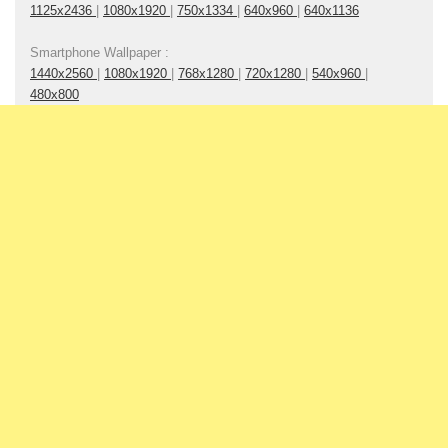
1125x2436
|
1080x1920
|
750x1334
|
640x960
|
640x1136
Smartphone Wallpaper :
1440x2560
|
1080x1920
|
768x1280
|
720x1280
|
540x960
|
480x800