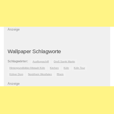
Anzeige
Wallpaper Schlagworte
Schlagwörter:
Ausflugsschiff
Groß Sankt Martin
Hintergrundbilder Altstadt Köln
Kirchen
Köln
Köln Tour
Kölner Dom
Nordrhein Westfalen
Rhein
Anzeige