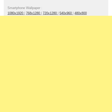
Smartphone Wallpaper :
1080x1920
|
768x1280
|
720x1280
|
540x960
|
480x800