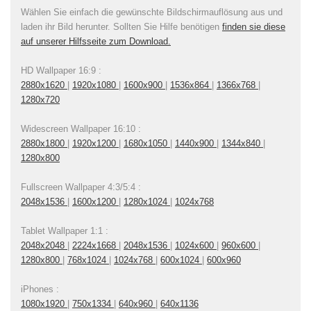
Wählen Sie einfach die gewünschte Bildschirmauflösung aus und
laden ihr Bild herunter. Sollten Sie Hilfe benötigen
finden sie diese
auf unserer Hilfsseite zum Download.
HD Wallpaper 16:9 :
2880x1620
|
1920x1080
|
1600x900
|
1536x864
|
1366x768
|
1280x720
Widescreen Wallpaper 16:10 :
2880x1800
|
1920x1200
|
1680x1050
|
1440x900
|
1344x840
|
1280x800
Fullscreen Wallpaper 4:3/5:4 :
2048x1536
|
1600x1200
|
1280x1024
|
1024x768
Tablet Wallpaper 1:1 :
2048x2048
|
2224x1668
|
2048x1536
|
1024x600
|
960x600
|
1280x800
|
768x1024
|
1024x768
|
600x1024
|
600x960
iPhones :
1080x1920
|
750x1334
|
640x960
|
640x1136