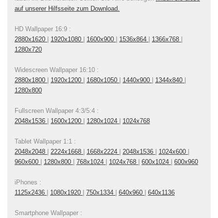
auf unserer Hilfsseite zum Download.
HD Wallpaper 16:9 :
2880x1620
|
1920x1080
|
1600x900
|
1536x864
|
1366x768
|
1280x720
Widescreen Wallpaper 16:10 :
2880x1800
|
1920x1200
|
1680x1050
|
1440x900
|
1344x840
|
1280x800
Fullscreen Wallpaper 4:3/5:4 :
2048x1536
|
1600x1200
|
1280x1024
|
1024x768
Tablet Wallpaper 1:1 :
2048x2048
|
2224x1668
|
1668x2224
|
2048x1536
|
1024x600
|
960x600
|
1280x800
|
768x1024
|
1024x768
|
600x1024
|
600x960
iPhones :
1125x2436
|
1080x1920
|
750x1334
|
640x960
|
640x1136
Smartphone Wallpaper :