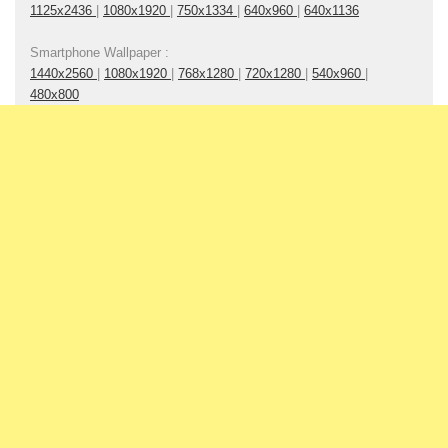
1125x2436
|
1080x1920
|
750x1334
|
640x960
|
640x1136
Smartphone Wallpaper :
1440x2560
|
1080x1920
|
768x1280
|
720x1280
|
540x960
|
480x800