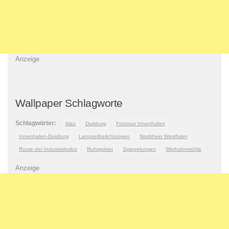
Anzeige
Wallpaper Schlagworte
Schlagwörter:
blau
Duisburg
Fototour Innenhafen
Innenhafen-Duisburg
Langzeitbelichtungen
Nordrhein Westfalen
Route der Industriekultur
Ruhrgebiet
Spiegelungen
Werhahnmühle
Anzeige