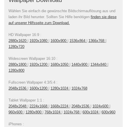
Wählen Sie einfach die gewünschte Bildschirmauflösung aus und
laden ihr Bild herunter. Sollten Sie Hilfe benötigen
finden sie diese
auf unserer Hilfsseite zum Download.
HD Wallpaper 16:9 :
2880x1620
|
1920x1080
|
1600x900
|
1536x864
|
1366x768
|
1280x720
Widescreen Wallpaper 16:10 :
2880x1800
|
1920x1200
|
1680x1050
|
1440x900
|
1344x840
|
1280x800
Fullscreen Wallpaper 4:3/5:4 :
2048x1536
|
1600x1200
|
1280x1024
|
1024x768
Tablet Wallpaper 1:1 :
2048x2048
|
2224x1668
|
1668x2224
|
2048x1536
|
1024x600
|
960x600
|
1280x800
|
768x1024
|
1024x768
|
600x1024
|
600x960
iPhones :