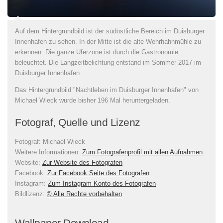
Auf dem Hintergrundbild ist der südöstliche Bereich im Duisburger
Innenhafen zu sehen. In der Mitte ist die alte Wehrhahnmühle zu
erkennen. Die ganze Uferzone ist durch die Gastronomie
beleuchtet. Die Langzeitbelichtung entstand im Sommer 2017 im
Duisburger Innenhafen.
Das Hintergrundbild "Nachtleben im Duisburger Innenhafen" von
Michael Wieck wurde bisher 196 Mal heruntergeladen.
Fotograf, Quelle und Lizenz
Fotograf:
Michael Wieck
Weitere Informationen:
Zum Fotografenprofil mit allen Aufnahmen
Website:
Zur Website des Fotografen
Facebook:
Zur Facebook Seite des Fotografen
Instagram:
Zum Instagram Konto des Fotografen
Bildlizenz
:
© Alle Rechte vorbehalten
Wallpaper Download