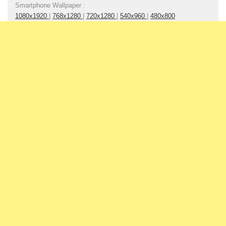
Smartphone Wallpaper :
1080x1920
|
768x1280
|
720x1280
|
540x960
|
480x800