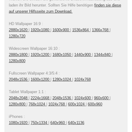
laden ihr Bild herunter. Sollten Sie Hilfe benötigen
finden sie diese
auf unserer Hilfsseite zum Download.
HD Wallpaper 16:9 :
2880x1620
|
1920x1080
|
1600x900
|
1536x864
|
1366x768
|
1280x720
Widescreen Wallpaper 16:10 :
2880x1800
|
1920x1200
|
1680x1050
|
1440x900
|
1344x840
|
1280x800
Fullscreen Wallpaper 4:3/5:4 :
2048x1536
|
1600x1200
|
1280x1024
|
1024x768
Tablet Wallpaper 1:1 :
2048x2048
|
2224x1668
|
2048x1536
|
1024x600
|
960x600
|
1280x800
|
768x1024
|
1024x768
|
600x1024
|
600x960
iPhones :
1080x1920
|
750x1334
|
640x960
|
640x1136