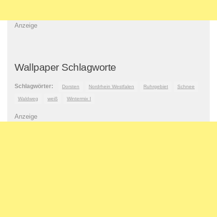
Anzeige
Wallpaper Schlagworte
Schlagwörter:
Dorsten
Nordrhein Westfalen
Ruhrgebiet
Schnee
Waldweg
weiß
Wintermix I
Anzeige