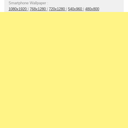
Smartphone Wallpaper :
1080x1920
|
768x1280
|
720x1280
|
540x960
|
480x800