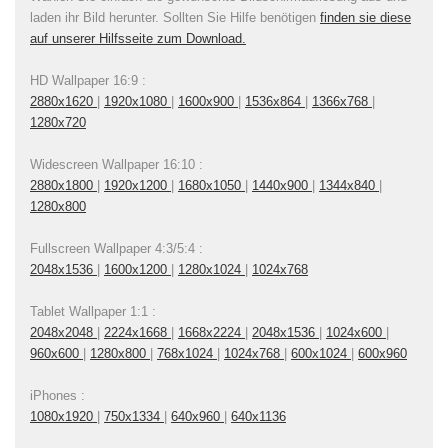
laden ihr Bild herunter. Sollten Sie Hilfe benötigen
finden sie diese
auf unserer Hilfsseite zum Download.
HD Wallpaper 16:9 :
2880x1620
|
1920x1080
|
1600x900
|
1536x864
|
1366x768
|
1280x720
Widescreen Wallpaper 16:10 :
2880x1800
|
1920x1200
|
1680x1050
|
1440x900
|
1344x840
|
1280x800
Fullscreen Wallpaper 4:3/5:4 :
2048x1536
|
1600x1200
|
1280x1024
|
1024x768
Tablet Wallpaper 1:1 :
2048x2048
|
2224x1668
|
1668x2224
|
2048x1536
|
1024x600
|
960x600
|
1280x800
|
768x1024
|
1024x768
|
600x1024
|
600x960
iPhones :
1080x1920
|
750x1334
|
640x960
|
640x1136