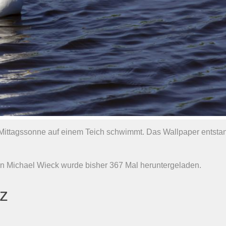
r Mittagssonne auf einem Teich schwimmt. Das Wallpaper entsta
n Michael Wieck wurde bisher 367 Mal heruntergeladen.
nz