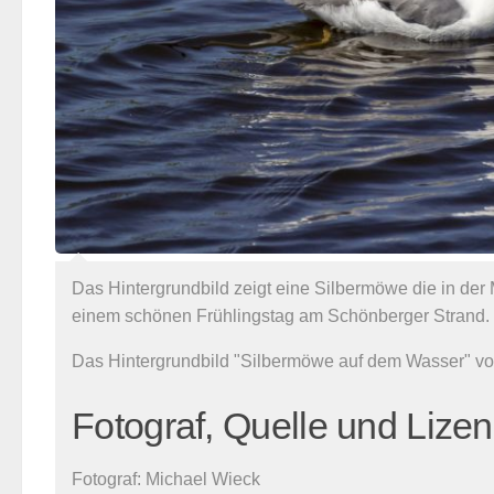
Das Hintergrundbild zeigt eine Silbermöwe die in de
einem schönen Frühlingstag am Schönberger Strand.
Das Hintergrundbild "Silbermöwe auf dem Wasser" vo
Fotograf, Quelle und Lize
Fotograf:
Michael Wieck