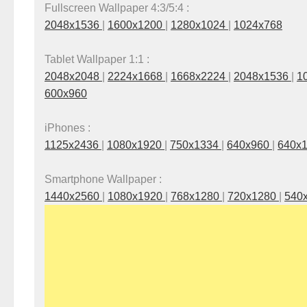
Fullscreen Wallpaper 4:3/5:4 :
2048x1536
|
1600x1200
|
1280x1024
|
1024x768
Tablet Wallpaper 1:1 :
2048x2048
|
2224x1668
|
1668x2224
|
2048x1536
|
1
600x960
iPhones :
1125x2436
|
1080x1920
|
750x1334
|
640x960
|
640x
Smartphone Wallpaper :
1440x2560
|
1080x1920
|
768x1280
|
720x1280
|
540