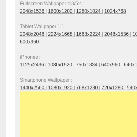
Fullscreen Wallpaper 4:3/5:4 :
2048x1536
|
1600x1200
|
1280x1024
|
1024x768
Tablet Wallpaper 1:1 :
2048x2048
|
2224x1668
|
1668x2224
|
2048x1536
|
1
600x960
iPhones :
1125x2436
|
1080x1920
|
750x1334
|
640x960
|
640x
Smartphone Wallpaper :
1440x2560
|
1080x1920
|
768x1280
|
720x1280
|
540