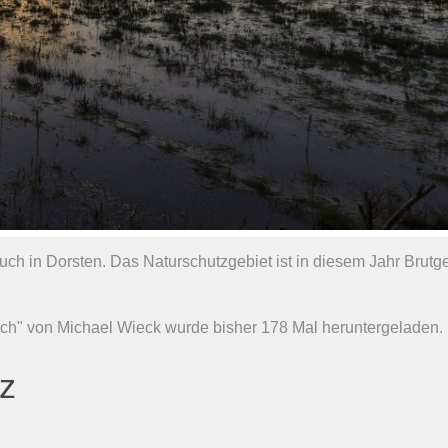
h in Dorsten. Das Naturschutzgebiet ist in diesem Jahr Brutge
ch" von Michael Wieck wurde bisher 178 Mal heruntergeladen.
nz