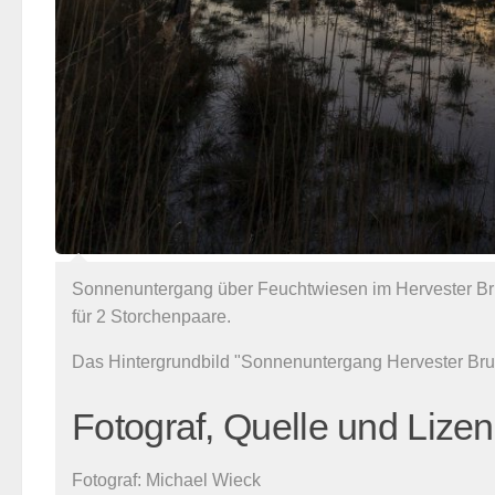
Sonnenuntergang über Feuchtwiesen im Hervester Bruc
für 2 Storchenpaare.
Das Hintergrundbild "Sonnenuntergang Hervester Bru
Fotograf, Quelle und Lize
Fotograf:
Michael Wieck