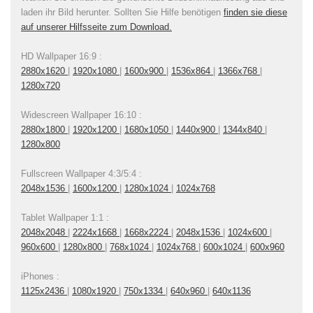
laden ihr Bild herunter. Sollten Sie Hilfe benötigen
finden sie diese
auf unserer Hilfsseite zum Download.
HD Wallpaper 16:9 :
2880x1620
|
1920x1080
|
1600x900
|
1536x864
|
1366x768
|
1280x720
Widescreen Wallpaper 16:10 :
2880x1800
|
1920x1200
|
1680x1050
|
1440x900
|
1344x840
|
1280x800
Fullscreen Wallpaper 4:3/5:4 :
2048x1536
|
1600x1200
|
1280x1024
|
1024x768
Tablet Wallpaper 1:1 :
2048x2048
|
2224x1668
|
1668x2224
|
2048x1536
|
1024x600
|
960x600
|
1280x800
|
768x1024
|
1024x768
|
600x1024
|
600x960
iPhones :
1125x2436
|
1080x1920
|
750x1334
|
640x960
|
640x1136