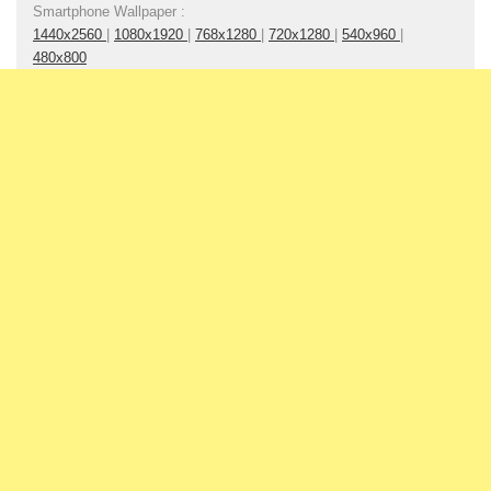
Smartphone Wallpaper :
1440x2560
|
1080x1920
|
768x1280
|
720x1280
|
540x960
|
480x800