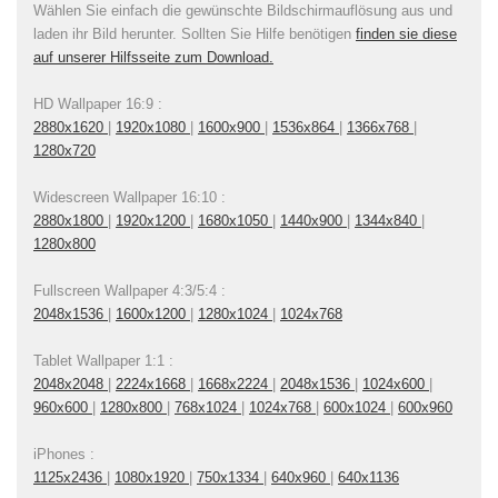
Wählen Sie einfach die gewünschte Bildschirmauflösung aus und
laden ihr Bild herunter. Sollten Sie Hilfe benötigen
finden sie diese
auf unserer Hilfsseite zum Download.
HD Wallpaper 16:9 :
2880x1620
|
1920x1080
|
1600x900
|
1536x864
|
1366x768
|
1280x720
Widescreen Wallpaper 16:10 :
2880x1800
|
1920x1200
|
1680x1050
|
1440x900
|
1344x840
|
1280x800
Fullscreen Wallpaper 4:3/5:4 :
2048x1536
|
1600x1200
|
1280x1024
|
1024x768
Tablet Wallpaper 1:1 :
2048x2048
|
2224x1668
|
1668x2224
|
2048x1536
|
1024x600
|
960x600
|
1280x800
|
768x1024
|
1024x768
|
600x1024
|
600x960
iPhones :
1125x2436
|
1080x1920
|
750x1334
|
640x960
|
640x1136