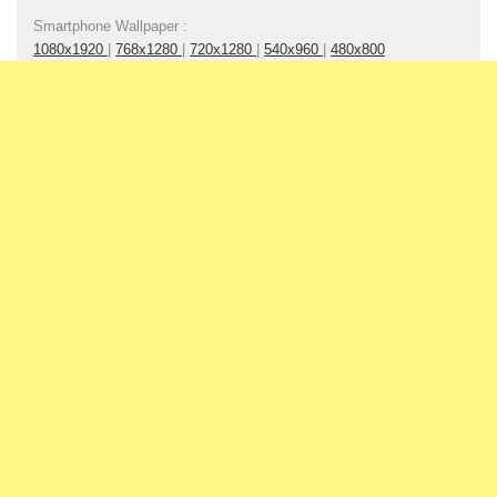
Smartphone Wallpaper :
1080x1920
|
768x1280
|
720x1280
|
540x960
|
480x800