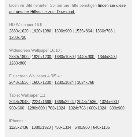
laden ihr Bild herunter. Sollten Sie Hilfe benötigen
finden sie diese
auf unserer Hilfsseite zum Download.
HD Wallpaper 16:9 :
2880x1620
|
1920x1080
|
1600x900
|
1536x864
|
1366x768
|
1280x720
Widescreen Wallpaper 16:10 :
2880x1800
|
1920x1200
|
1680x1050
|
1440x900
|
1344x840
|
1280x800
Fullscreen Wallpaper 4:3/5:4 :
2048x1536
|
1600x1200
|
1280x1024
|
1024x768
Tablet Wallpaper 1:1 :
2048x2048
|
2224x1668
|
1668x2224
|
2048x1536
|
1024x600
|
960x600
|
1280x800
|
768x1024
|
1024x768
|
600x1024
|
600x960
iPhones :
1125x2436
|
1080x1920
|
750x1334
|
640x960
|
640x1136