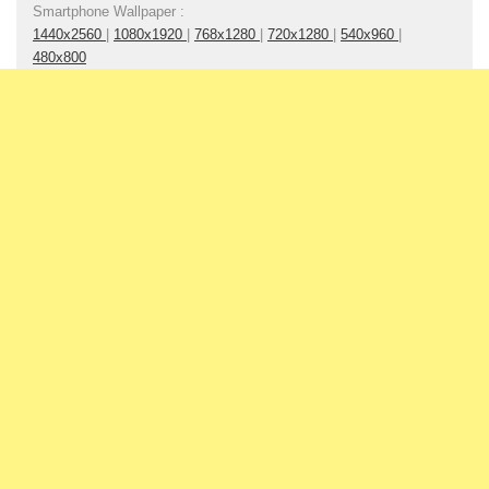
Smartphone Wallpaper :
1440x2560
|
1080x1920
|
768x1280
|
720x1280
|
540x960
|
480x800