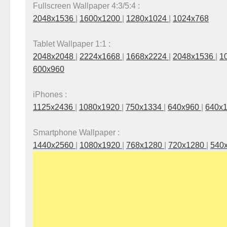
Fullscreen Wallpaper 4:3/5:4 :
2048x1536
|
1600x1200
|
1280x1024
|
1024x768
Tablet Wallpaper 1:1 :
2048x2048
|
2224x1668
|
1668x2224
|
2048x1536
|
1
600x960
iPhones :
1125x2436
|
1080x1920
|
750x1334
|
640x960
|
640x
Smartphone Wallpaper :
1440x2560
|
1080x1920
|
768x1280
|
720x1280
|
540