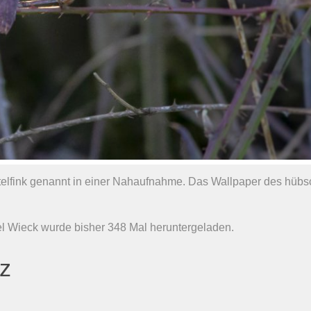
estelfink genannt in einer Nahaufnahme. Das Wallpaper des hüb
ael Wieck wurde bisher 348 Mal heruntergeladen.
nz