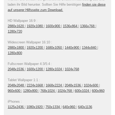
laden ihr Bild herunter. Sollten Sie Hilfe benötigen
finden sie diese
auf unserer Hilfsseite zum Download.
HD Wallpaper 16:9 :
2880x1620
|
1920x1080
|
1600x900
|
1536x864
|
1366x768
|
1280x720
Widescreen Wallpaper 16:10 :
2880x1800
|
1920x1200
|
1680x1050
|
1440x900
|
1344x840
|
1280x800
Fullscreen Wallpaper 4:3/5:4 :
2048x1536
|
1600x1200
|
1280x1024
|
1024x768
Tablet Wallpaper 1:1 :
2048x2048
|
2224x1668
|
1668x2224
|
2048x1536
|
1024x600
|
960x600
|
1280x800
|
768x1024
|
1024x768
|
600x1024
|
600x960
iPhones :
1125x2436
|
1080x1920
|
750x1334
|
640x960
|
640x1136