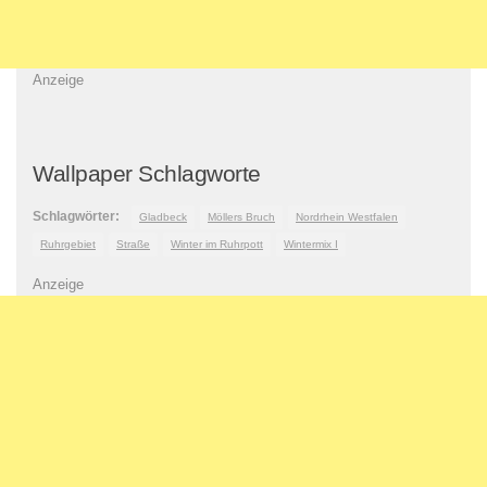
Anzeige
Wallpaper Schlagworte
Schlagwörter:
Gladbeck
Möllers Bruch
Nordrhein Westfalen
Ruhrgebiet
Straße
Winter im Ruhrpott
Wintermix I
Anzeige