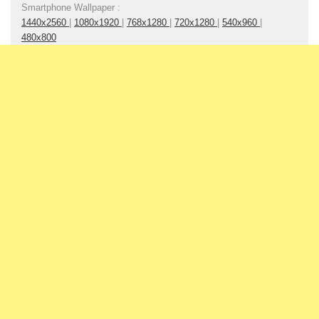
Smartphone Wallpaper :
1440x2560
|
1080x1920
|
768x1280
|
720x1280
|
540x960
|
480x800