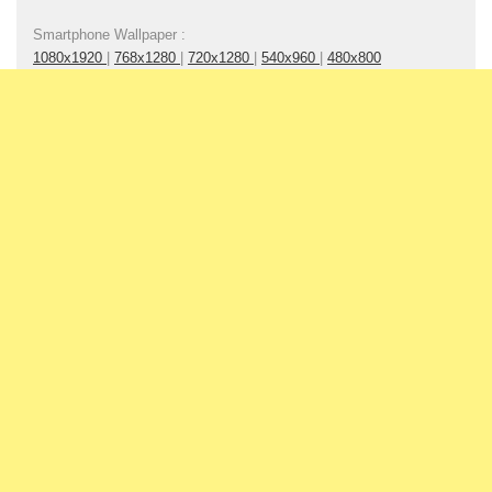
Smartphone Wallpaper :
1080x1920
|
768x1280
|
720x1280
|
540x960
|
480x800