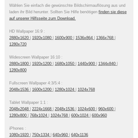
Wählen Sie einfach die gewünschte Bildschirmauflösung aus und
laden ihr Bild herunter. Sollten Sie Hilfe benötigen
finden sie diese
auf unserer Hilfsseite zum Download.
HD Wallpaper 16:9 :
2880x1620
|
1920x1080
|
1600x900
|
1536x864
|
1366x768
|
1280x720
Widescreen Wallpaper 16:10 :
2880x1800
|
1920x1200
|
1680x1050
|
1440x900
|
1344x840
|
1280x800
Fullscreen Wallpaper 4:3/5:4 :
2048x1536
|
1600x1200
|
1280x1024
|
1024x768
Tablet Wallpaper 1:1 :
2048x2048
|
2224x1668
|
2048x1536
|
1024x600
|
960x600
|
1280x800
|
768x1024
|
1024x768
|
600x1024
|
600x960
iPhones :
1080x1920
|
750x1334
|
640x960
|
640x1136