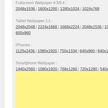
Fullscreen Wallpaper 4:3/5:4 :
2048x1536
|
1600x1200
|
1280x1024
|
1024x768
Tablet Wallpaper 1:1 :
2048x2048
|
2224x1668
|
1668x2224
|
2048x1536
|
1
600x960
iPhones :
1125x2436
|
1080x1920
|
750x1334
|
640x960
|
640x
Smartphone Wallpaper :
1440x2560
|
1080x1920
|
768x1280
|
720x1280
|
540