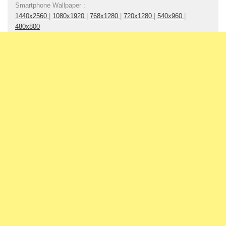
Smartphone Wallpaper :
1440x2560
|
1080x1920
|
768x1280
|
720x1280
|
540x960
|
480x800