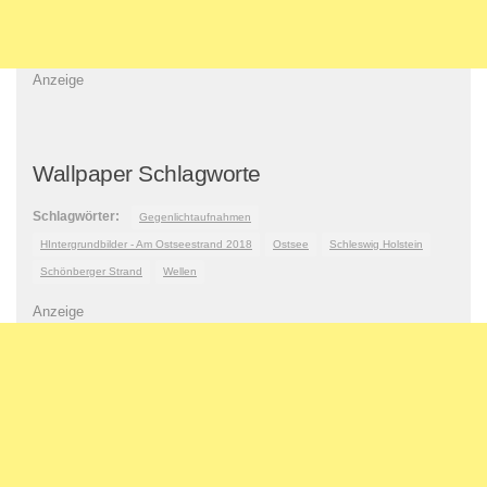
Anzeige
Wallpaper Schlagworte
Schlagwörter:
Gegenlichtaufnahmen
HIntergrundbilder - Am Ostseestrand 2018
Ostsee
Schleswig Holstein
Schönberger Strand
Wellen
Anzeige