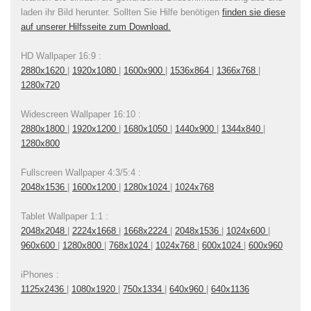
laden ihr Bild herunter. Sollten Sie Hilfe benötigen
finden sie diese
auf unserer Hilfsseite zum Download.
HD Wallpaper 16:9 :
2880x1620
|
1920x1080
|
1600x900
|
1536x864
|
1366x768
|
1280x720
Widescreen Wallpaper 16:10 :
2880x1800
|
1920x1200
|
1680x1050
|
1440x900
|
1344x840
|
1280x800
Fullscreen Wallpaper 4:3/5:4 :
2048x1536
|
1600x1200
|
1280x1024
|
1024x768
Tablet Wallpaper 1:1 :
2048x2048
|
2224x1668
|
1668x2224
|
2048x1536
|
1024x600
|
960x600
|
1280x800
|
768x1024
|
1024x768
|
600x1024
|
600x960
iPhones :
1125x2436
|
1080x1920
|
750x1334
|
640x960
|
640x1136