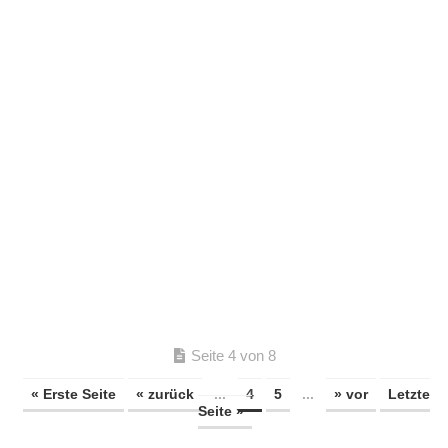
Seite 4 von 8
« Erste Seite
« zurück
...
4
5
...
» vor
Letzte
Seite »