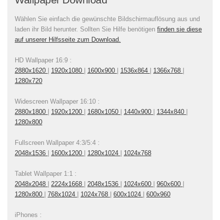
Wählen Sie einfach die gewünschte Bildschirmauflösung aus und
laden ihr Bild herunter. Sollten Sie Hilfe benötigen
finden sie diese
auf unserer Hilfsseite zum Download.
HD Wallpaper 16:9 :
2880x1620
|
1920x1080
|
1600x900
|
1536x864
|
1366x768
|
1280x720
Widescreen Wallpaper 16:10 :
2880x1800
|
1920x1200
|
1680x1050
|
1440x900
|
1344x840
|
1280x800
Fullscreen Wallpaper 4:3/5:4 :
2048x1536
|
1600x1200
|
1280x1024
|
1024x768
Tablet Wallpaper 1:1 :
2048x2048
|
2224x1668
|
2048x1536
|
1024x600
|
960x600
|
1280x800
|
768x1024
|
1024x768
|
600x1024
|
600x960
iPhones :