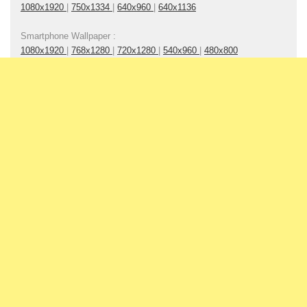
1080x1920
|
750x1334
|
640x960
|
640x1136
Smartphone Wallpaper :
1080x1920
|
768x1280
|
720x1280
|
540x960
|
480x800