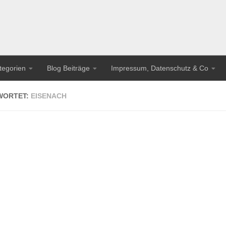
tegorien
Blog Beiträge
Impressum, Datenschutz & Co
WORTET:
EISENACH