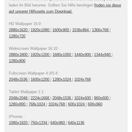
laden ihr Bild herunter. Sollten Sie Hilfe benötigen
finden sie diese
auf unserer Hilfsseite zum Download.
HD Wallpaper 16:9 :
2880x1620
|
1920x1080
|
1600x900
|
1536x864
|
1366x768
|
1280x720
Widescreen Wallpaper 16:10 :
2880x1800
|
1920x1200
|
1680x1050
|
1440x900
|
1344x840
|
1280x800
Fullscreen Wallpaper 4:3/5:4 :
2048x1536
|
1600x1200
|
1280x1024
|
1024x768
Tablet Wallpaper 1:1 :
2048x2048
|
2224x1668
|
2048x1536
|
1024x600
|
960x600
|
1280x800
|
768x1024
|
1024x768
|
600x1024
|
600x960
iPhones :
1080x1920
|
750x1334
|
640x960
|
640x1136