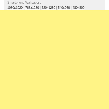
Smartphone Wallpaper :
1080x1920
|
768x1280
|
720x1280
|
540x960
|
480x800