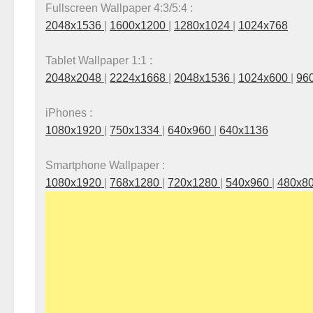
Fullscreen Wallpaper 4:3/5:4 :
2048x1536
|
1600x1200
|
1280x1024
|
1024x768
Tablet Wallpaper 1:1 :
2048x2048
|
2224x1668
|
2048x1536
|
1024x600
|
96
iPhones :
1080x1920
|
750x1334
|
640x960
|
640x1136
Smartphone Wallpaper :
1080x1920
|
768x1280
|
720x1280
|
540x960
|
480x8