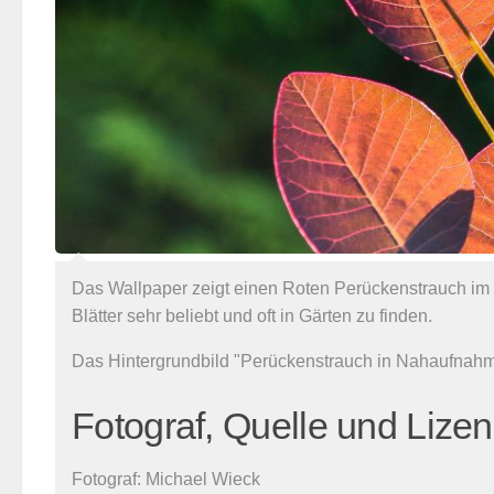
Das Wallpaper zeigt einen Roten Perückenstrauch im L
Blätter sehr beliebt und oft in Gärten zu finden.
Das Hintergrundbild "Perückenstrauch in Nahaufnahm
Fotograf, Quelle und Lize
Fotograf:
Michael Wieck