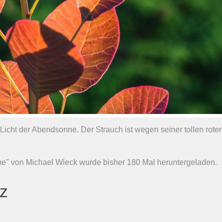
icht der Abendsonne. Der Strauch ist wegen seiner tollen rote
e" von Michael Wieck wurde bisher 180 Mal heruntergeladen.
nz